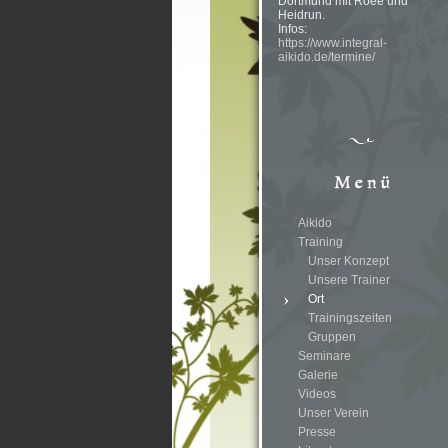
Dortmund mit Roee und
Heidrun.
Infos:
https://www.integral-
aikido.de/termine/
Aikido
Training
Unser Konzept
Unsere Trainer
Ort
Trainingszeiten
Gruppen
Seminare
Galerie
Videos
Unser Verein
Presse